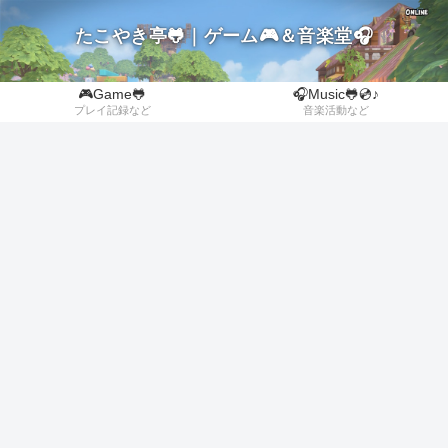
たこやき亭🐸｜ゲーム🎮＆音楽堂🎧
🎮Game🐸
🎧Music🐸💿♪
プレイ記録など
音楽活動など