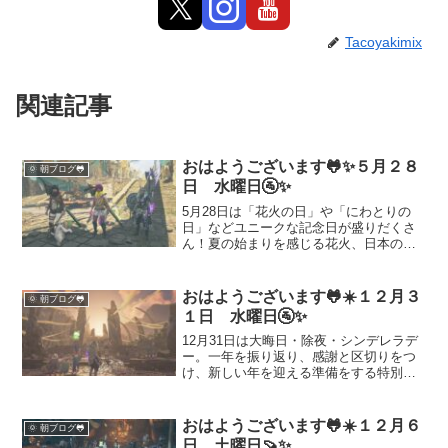
Tacoyakimix
関連記事
おはようございます🐸✨５月２８
🌞 朝ブログ🐸
日 水曜日🚰✨
5月28日は「花火の日」や「にわとりの
日」などユニークな記念日が盛りだくさ
ん！夏の始まりを感じる花火、日本の食
文化に欠かせない鶏料理の魅力を紹介し
つつ、ゲームや日常を楽しく過ごすヒン
トもお届けします。朝のルーティンにぴ
おはようございます🐸☀️１２月３
🌞 朝ブログ🐸
ったりな1日1記事で元気をチャージしよ
１日 水曜日🚰✨
う！
12月31日は大晦日・除夜・シンデレラデ
ー。一年を振り返り、感謝と区切りをつ
け、新しい年を迎える準備をする特別な
一日です。除夜の鐘の意味や日本の年越
し文化、シンデレラデーに込められた想
いまで、心を整える過ごし方をやさしく
おはようございます🐸☀️１２月６
🌞 朝ブログ🐸
解説します。
日 土曜日🍠✨