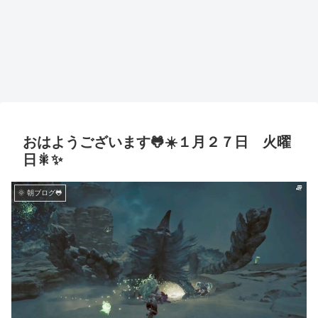
おはようございます🐸☀️１月２７日 火曜
日🎇✨
🌞 朝ブログ🐸