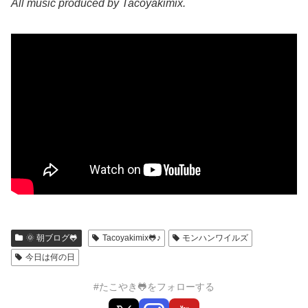
All music produced by Tacoyakimix.
🌞 朝ブログ🐸
Tacoyakimix🐸♪
モンハンワイルズ
今日は何の日
#たこやき🐸をフォローする