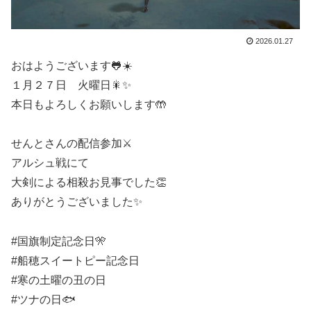
2026.01.27
おはようございます🐸☀️
１月２７日 火曜日🎇✨
本日もよろしくお願いします🤲
せんとさんの配信参加⚔️
アルシュ戦にて
大剣による相殺お見事でした👏
ありがとうございました✨
#国旗制定記念日🎌
#船穂スイートピー記念日
#寒の土曜の丑の日
#ツナの日🐟