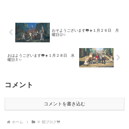
ークな記念日がそろう日です。それぞれ
の意味や由来を知り、日常をちょっと楽
しく過ごすヒントを見つけましょう。甘
いお菓子や旬の味覚で心を満たし、身近
な歴史や文化を振り返る特別な一日をど
うぞ
おそようございます🐸☀️１月２６日 月
曜日🌝✨
おはようございます🐸☀️１月２８日 水
曜日🚿✨
コメント
コメントを書き込む
ホーム
🌞 朝ブログ🐸