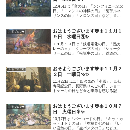
12月6日は「音の日」「シンフォニー記念
日」「ロマンスの神様の日」「菊芋ルネ
サンスの日」「メロンの日」など、音楽
や食にまつわる記念日が多い日です。由
来や意味、雑学をわかりやすく紹介して
います。朝の雑談ネタやブログ素材にお
おはようございます🐸☀️１１月１
🌞 朝ブログ🐸
すすめ。今日も素敵な一日をお過ごしく
９日 水曜日🚰✨
ださい。
１１月１９日は「鉄道電化の日」「熟カ
レーの日」「クレープの日」「シューク
リームの日」「松坂牛の日」。鉄道の歴
史からグルメ記念日まで幅広く楽しめる
一日です。それぞれの由来や特徴をわか
りやすく紹介し、日々の話題づくりやブ
おそようございます🐸☀️１１月２
🌞 朝ブログ🐸
ログ更新に役立つ情報をまとめました。
２日 土曜日🍠✨
11月22日は二十四節気の「小雪」、回転
寿司記念日、長野県りんごの日、ショー
トケーキの日など食と季節を感じる記念
日が続きます。この記事では由来・楽し
み方・簡単レシピや今日はモンハンワイ
ルズ／ビルダーズ2での過ごし方アイデア
おはようございます🐸☀️１０月７
🌞 朝ブログ🐸
まで紹介。週末の発信ネタや食卓のヒン
日 火曜日🎇✨
トにどうぞ。
10月7日は「バーコードの日」「キットカ
ットオトナの日」「柑橘直七の日」「い
い岩魚の日」「生パスタの日」などユニ