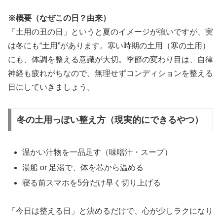
※概要（なぜこの日？由来）
「土用の丑の日」というと夏のイメージが強いですが、実
は冬にも“土用”があります。寒い時期の土用（寒の土用）
にも、体調を整える意識が大切。季節の変わり目は、自律
神経も疲れがちなので、無理せずコンディションを整える
日にしていきましょう。
冬の土用っぽい整え方（現実的にできるやつ）
温かい汁物を一品足す（味噌汁・スープ）
湯船 or 足湯で、体を芯から温める
寝る前スマホを5分だけ早く切り上げる
「今日は整える日」と決めるだけで、心が少しラクになり