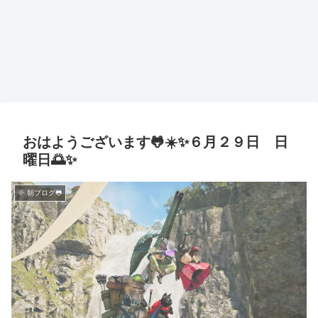
おはようございます🐸☀️✨６月２９日 日
曜日🌅✨
🌞 朝ブログ🐸