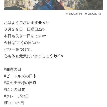
2025.06.29
2025.07.06
おはようございます🐸☀️✨
６月２９日 日曜日🌅✨
本日も良き一日をです🤲
今日は“にくの日”🍖✨
パワーをつけて、
心も体も元気にいきましょ💪🐸ﾊﾟﾜｰ
#佃煮の日
#ビートルズの日🎸
#星の王子様の日🤴
#にくの日🍖
#クレープの日
#Piknikの日