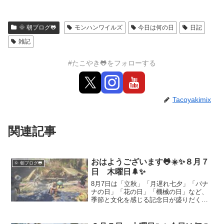
🌞 朝ブログ🐸
モンハンワイルズ
今日は何の日
日記
雑記
#たこやき🐸をフォローする
Tacoyakimix
関連記事
おはようございます🐸☀️✨８月７
🌞 朝ブログ🐸
日 木曜日🌲✨
8月7日は「立秋」「月遅れ七夕」「バナ
ナの日」「花の日」「機械の日」など、
季節と文化を感じる記念日が盛りだくさ
ん。猛暑の中でも涼を感じる立秋の風情
や、機械技術に感謝する日、そして夏を
彩る花火や花やしきの話題もお届け。今