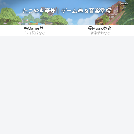
たこやき亭🐸｜ゲーム🎮＆音楽堂🎧
🎮Game🐸
🎧Music🐸💿♪
プレイ記録など
音楽活動など