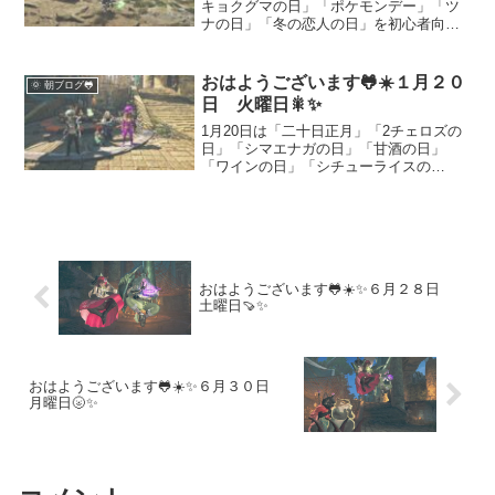
キョクグマの日」「ポケモンデー」「ツ
ナの日」「冬の恋人の日」を初心者向け
にやさしく解説します。なぜこの日なの
か（由来）と、暮らしでの活かし方を具
体例つきで紹介。金曜日の気分を整える
おはようございます🐸☀️１月２０
🌞 朝ブログ🐸
小さなヒントにもどうぞ。
日 火曜日🎇✨
1月20日は「二十日正月」「2チェロズの
日」「シマエナガの日」「甘酒の日」
「ワインの日」「シチューライスの
日」。正月の締めくくりを意識しつつ、
音楽で心を整え、かわいい鳥に癒され、
甘酒やワイン、シチューで体を温める記
念日がそろう日です。火曜日のリズム作
りに役立つ“温めて整える”過ごし方のヒン
トをまとめました。
おはようございます🐸☀️✨６月２８日
土曜日🍠✨
おはようございます🐸☀️✨６月３０日
月曜日🌝✨