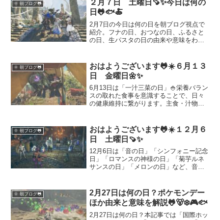
２月７日 土曜日🍠✨今日は何の
🌞 朝ブログ🐸
日はそんな「8月7日」に関する話題をた
日🐸🐟🍝
っぷりとお届けします。
2月7日の今日は何の日を朝ブログ視点で
紹介。フナの日、おつなの日、ふるさと
の日、生パスタの日の由来や意味をわか
りやすく解説します。魚食文化や地域へ
の思い、食の楽しみを通して、忙しい日
常の中で原点に立ち返るヒントをまとめ
おはようございます🐸☀️６月１３
🌞 朝ブログ🐸
ました。週末の土曜日、心を緩めて自分
日 金曜日🌼✨
らしく過ごすきっかけにどうぞ。
6月13日は「一汁三菜の日」🍚栄養バラン
スの取れた食事を意識することで、日々
の健康維持に繋がります。主食・汁物・
主菜・副菜の組み合わせがもたらす和の
食文化の魅力を振り返るきっかけにも✨
食事を整えて、ゲームも仕事も元気いっ
おはようございます🐸☀️１２月６
🌞 朝ブログ🐸
ぱいで乗り切りましょう🐸！
日 土曜日🍠✨
12月6日は「音の日」「シンフォニー記念
日」「ロマンスの神様の日」「菊芋ルネ
サンスの日」「メロンの日」など、音楽
や食にまつわる記念日が多い日です。由
来や意味、雑学をわかりやすく紹介して
います。朝の雑談ネタやブログ素材にお
2月27日は何の日？ポケモンデー
🌞 朝ブログ🐸
すすめ。今日も素敵な一日をお過ごしく
ほか由来と意味を解説🐸🐻‍❄️🎮🐟
ださい。
2月27日は何の日？本記事では「国際ホッ