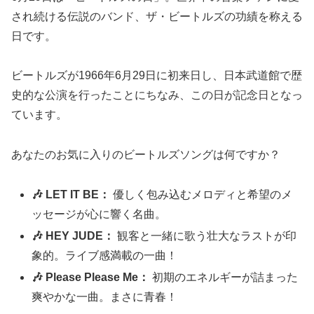
され続ける伝説のバンド、ザ・ビートルズの功績を称える
日です。
ビートルズが1966年6月29日に初来日し、日本武道館で歴
史的な公演を行ったことにちなみ、この日が記念日となっ
ています。
あなたのお気に入りのビートルズソングは何ですか？
🎶 LET IT BE：
優しく包み込むメロディと希望のメ
ッセージが心に響く名曲。
🎶 HEY JUDE：
観客と一緒に歌う壮大なラストが印
象的。ライブ感満載の一曲！
🎶 Please Please Me：
初期のエネルギーが詰まった
爽やかな一曲。まさに青春！