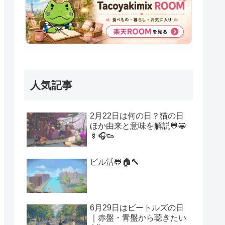
人気記事
2月22日は何の日？猫の日
ほか由来と意味を解説🐸😸
🍢🎧👟
ビル活🐸🏠🔨
6月29日はビートルズの日
｜赤盤・青盤から聴きたい