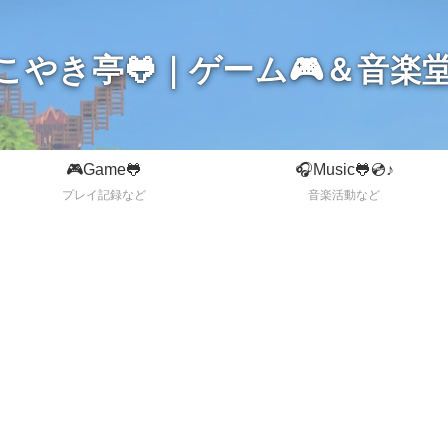
こやき亭🐸｜ゲーム🎮＆音楽堂
🎮Game🐸
🎧Music🐸💿♪
プレイ記録など
音楽活動など