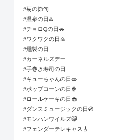
#菊の節句
#温泉の日♨️
#チョロQの日🚗
#ワクワクの日🍙
#燻製の日
#カーネルズデー
#手巻き寿司の日
#キューちゃんの日🥒
#ポップコーンの日🍿
#ロールケーキの日🧁
#ダンスミュージックの日💿
#モンハンワイルズ😸
#フェンダーテレキャス🎸