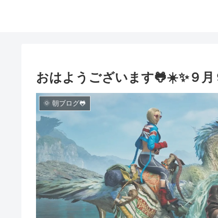
おはようございます🐸☀️✨９月
🌞 朝ブログ🐸