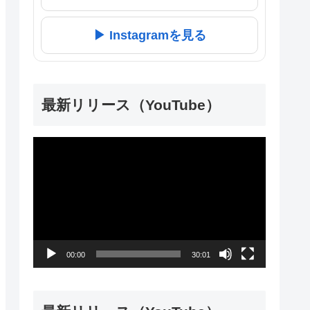
▶ Instagramを見る
最新リリース（YouTube）
動
画
プ
レ
ー
00:00
30:01
ヤ
ー