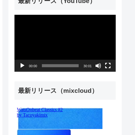
最新リリース（YouTube）
動
画
プ
レ
ー
00:00
30:01
ヤ
ー
最新リリース（mixcloud）