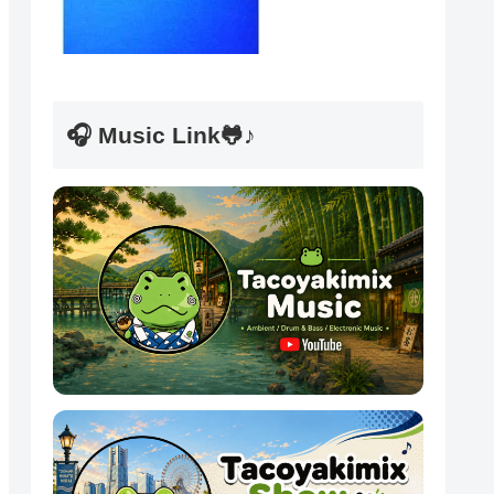
🎧 Music Link🐸♪