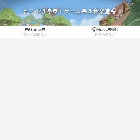
たこやき亭🐸｜ゲーム🎮＆音楽堂🎧
🎮Game🐸
🎧Music🐸💿♪
プレイ記録など
音楽活動など