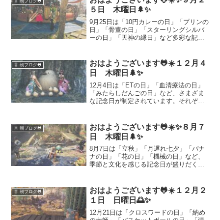
🌞 朝ブログ🐸
る豆知識と実践アイデアをまとめまし
５日 木曜日🌲✨
た。
9月25日は「10円カレーの日」「プリンの
日」「骨董の日」「スターリングシルバ
ーの日」「天神の縁日」など多彩な記念
日。さらにフー・ファイターズのギタリ
スト、クリス・シフレットとフェンダ
ー・テレキャスターの魅力についてもた
おはようございます🐸☀️１２月４
🌞 朝ブログ🐸
っぷり紹介します。
日 木曜日🌲✨
12月4日は「ETの日」「血清療法の日」
「みたらしだんごの日」など、さまざま
な記念日が制定されています。それぞれ
の由来や歴史・豆知識をわかりやすく紹
介します。話のネタやSNSの投稿に役立
つ小ネタもまとめました。季節を感じる
おはようございます🐸☀️✨８月７
🌞 朝ブログ🐸
行事や記念日をチェックして、今日も楽
日 木曜日🌲✨
しく過ごしましょう！
8月7日は「立秋」「月遅れ七夕」「バナ
ナの日」「花の日」「機械の日」など、
季節と文化を感じる記念日が盛りだくさ
ん。猛暑の中でも涼を感じる立秋の風情
や、機械技術に感謝する日、そして夏を
彩る花火や花やしきの話題もお届け。今
おはようございます🐸☀️１２月２
🌞 朝ブログ🐸
日はそんな「8月7日」に関する話題をた
１日 日曜日🌅✨
っぷりとお届けします。
12月21日は「クロスワードの日」「納め