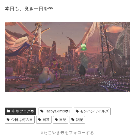
本日も、良き一日を🤲
🌞 朝ブログ🐸
Tacoyakimix🐸♪
モンハンワイルズ
今日は何の日
日常
日記
雑記
#たこやき🐸をフォローする