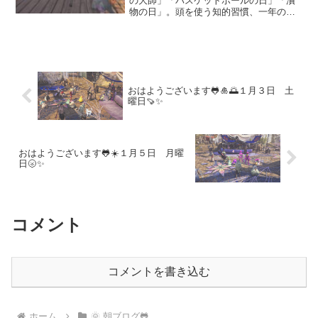
の大師」「バスケットボールの日」「漬
物の日」。頭を使う知的習慣、一年の厄
を納める風習、スポーツ文化の始まり、
日本の発酵食まで、年末に心身と生活を
整える意味深い記念日をわかりやすく紹
介します。
おはようございます🐸🎍🌅１月３日 土
曜日🍠✨
おはようございます🐸☀️１月５日 月曜
日🌝✨
コメント
コメントを書き込む
ホーム
🌞 朝ブログ🐸