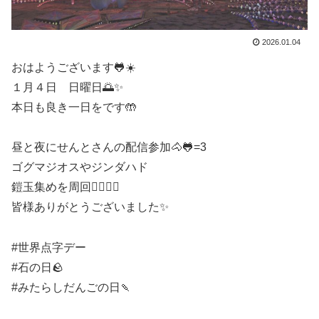
2026.01.04
おはようございます🐸☀️
１月４日 日曜日🌅✨
本日も良き一日をです🤲
昼と夜にせんとさんの配信参加🐴🐸=3
ゴグマジオスやジンダハド
鎧玉集めを周回🏃‍♀️🏃‍♂️
皆様ありがとうございました✨
#世界点字デー
#石の日🪨
#みたらしだんごの日🍡