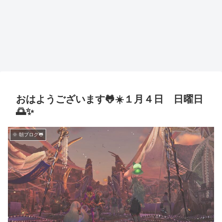
おはようございます🐸☀️１月４日 日曜日
🌅✨
🌞 朝ブログ🐸