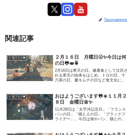
Tacoyakimix
関連記事
２月１６日 月曜日🌝✨今日は何
🌞 朝ブログ🐸
の日🐸🍣🍵
2月16日は寒天の日。健康食として注目さ
れる寒天の由来をはじめ、トロの日、十
六茶の日、慶キムチの日など食文化に関
わる記念日を初心者向けに解説。日常生
活に取り入れやすい活用例も紹介しま
す。
おはようございます🐸☀️１１月２
🌞 朝ブログ🐸
８日 金曜日🌼✨
11月28日は「太平洋記念日」「フランス
パンの日」「猫と人の日」「ブラックフ
ライデー」。今日は海やパン、猫との関
係、ショッピングの楽しみ方まで幅広く
紹介します。モンハンワイルズの配信ハ
イライトも交えて、今日を少し豊かにす
おはようございます🐸☀️✨９月２