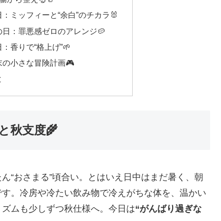
：ミッフィーと“余白”のチカラ🐰
日：罪悪感ゼロのアレンジ🥔
：香りで“格上げ”🌱
の小さな冒険計画🎮
と
と秋支度🌾
ん“おさまる”頃合い。とはいえ日中はまだ暑く、朝
です。冷房や冷たい飲み物で冷えがちな体を、温かい
リズムも少しずつ秋仕様へ。今日は
“がんばり過ぎな