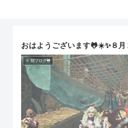
おはようございます🐸☀️✨８月
🌞 朝ブログ🐸