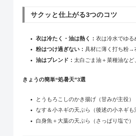
サクッと仕上がる3つのコツ
衣は冷たく・油は熱く：
衣は冷水でゆるめ
粉はつけ過ぎない：
具材に薄く打ち粉→衣
油はブレンド：
太白ごま油＋菜種油など
きょうの簡単“処暑天”3選
とうもろこしのかき揚げ（甘みが主役）
なす＆小ネギの天ぷら（後述の小ネギも
白身魚＋大葉の天ぷら（さっぱり塩で）