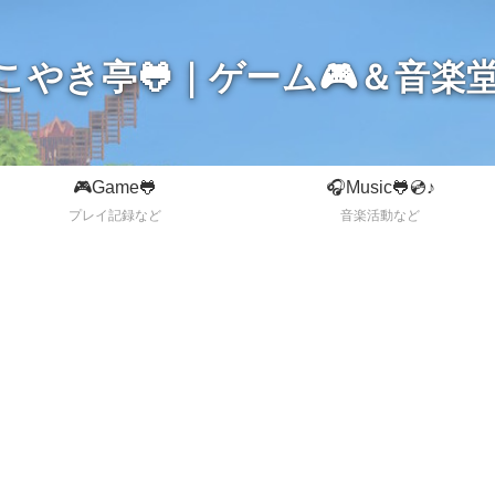
こやき亭🐸｜ゲーム🎮＆音楽堂
🎮Game🐸
🎧Music🐸💿♪
プレイ記録など
音楽活動など