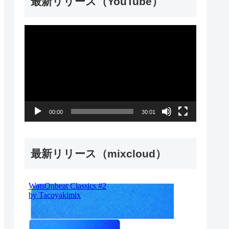
最新リリース（YouTube）
動
画
プ
レ
ー
00:00
30:01
ヤ
ー
最新リリース（mixcloud）