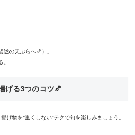
述の天ぷらへ🍤）。
る。
げる3つのコツ🍤
揚げ物を“重くしない”テクで旬を楽しみましょう。
。