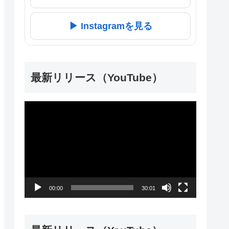
▶ Instagramを見る
最新リリース（YouTube）
動
画
プ
レ
ー
00:00
30:01
ヤ
ー