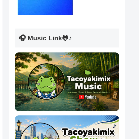
🎧 Music Link🐸♪