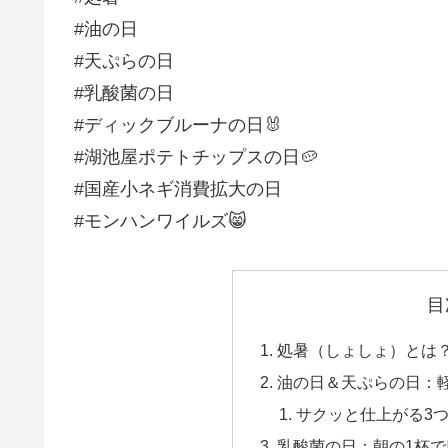
#油の日
#天ぷらの日
#乳酸菌の日
#ディックブルーナの日🐰
#湖池屋ポテトチップスの日🥔
#国産小ネギ消費拡大の日
#モンハンワイルズ😸
目
処暑（しょしょ）とは？
油の日＆天ぷらの日：軽
サクッと仕上がる3
乳酸菌の日：朝の1杯で