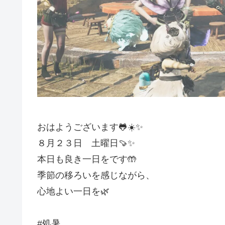
おはようございます🐸☀️✨
８月２３日 土曜日🍠✨
本日も良き一日をです🤲
季節の移ろいを感じながら、
心地よい一日を🌿
#処暑