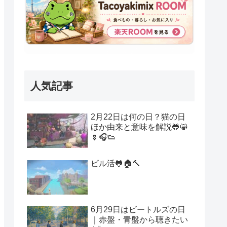
人気記事
2月22日は何の日？猫の日
ほか由来と意味を解説🐸😸
🍢🎧👟
ビル活🐸🏠🔨
6月29日はビートルズの日
｜赤盤・青盤から聴きたい