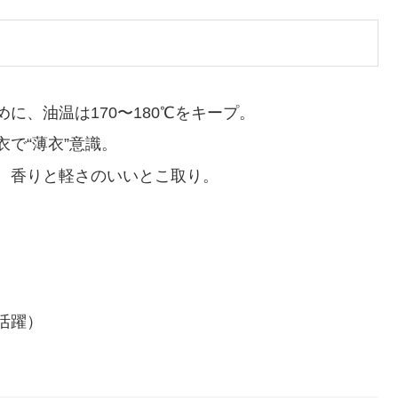
に、油温は170〜180℃をキープ。
で“薄衣”意識。
、香りと軽さのいいとこ取り。
活躍）