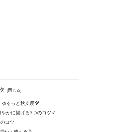
次
ゆるっと秋支度🌾
やかに揚げる3つのコツ🍤
つのコツ
腸から整える🥛