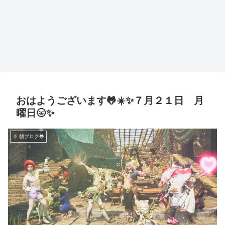
おはようございます🐸☀️✨７月２１日 月
曜日🌝✨
🌞 朝ブログ🐸