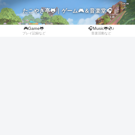
たこやき亭🐸｜ゲーム🎮＆音楽堂🎧
🎮Game🐸
🎧Music🐸💿♪
プレイ記録など
音楽活動など