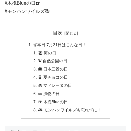
#木挽Blueの日🍺
#モンハンワイルズ😸
目次
🌞本日 7月21日はこんな日！
🏖️ 海の日
⛲ 自然公園の日
🏯 日本三景の日
🍫 夏チョコの日
🧁 マドレーヌの日
🥒 漬物の日
🍺 木挽Blueの日
🎮 モンハンワイルズも忘れずに！