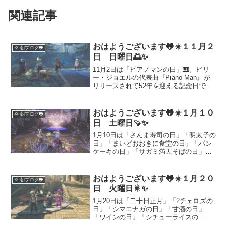
関連記事
おはようございます🐸☀️１１月２
🌞 朝ブログ🐸
日 日曜日🌅✨
11月2日は「ピアノマンの日」🎹。ビリ
ー・ジョエルの代表曲『Piano Man』が
リリースされて52年を迎える記念日で
す。その他にも、十三夜、都市農業の
日、北海道たまねぎの日など、秋の深ま
りを感じる特別な日々をご紹介します。
おはようございます🐸☀️１月１０
🌞 朝ブログ🐸
音楽と食文化が交差する穏やかな一日を
日 土曜日🍠✨
🐸✨
1月10日は「さんま寿司の日」「明太子の
日」「まいどおおきに食堂の日」「パン
ケーキの日」「サガミ満天そばの日」。
海の幸から定食、甘いご褒美、温かいそ
ばまで“食”にまつわる記念日が勢ぞろい。
休日の土曜日に、しっかり食べて整え、
おはようございます🐸☀️１月２０
🌞 朝ブログ🐸
今週の疲れをゆるめるヒントを紹介しま
日 火曜日🎇✨
す。食の楽しみ方や、家でもできる簡単
アレンジもまとめました。
1月20日は「二十日正月」「2チェロズの
日」「シマエナガの日」「甘酒の日」
「ワインの日」「シチューライスの
日」。正月の締めくくりを意識しつつ、