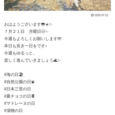
2025.07.21
おはようございます🐸☀️✨
７月２１日 月曜日🌝✨
今週もよろしくお願いします🤲
本日も良き一日をです♪
今週もゆるっと、
楽しく進んでいきましょう🌊✨
#海の日🏖️
#自然公園の日⛲️
#日本三景の日
#夏チョコの日🍫
#マドレーヌの日
#漬物の日