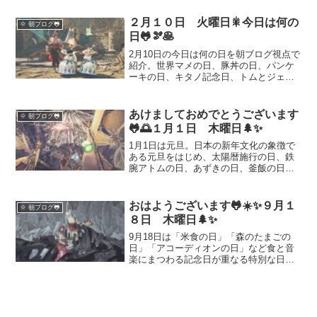
音楽で心を整え、かわいい鳥に癒され、
甘酒やワイン、シチューで体を温める記
２月１０日 火曜日🎇今日は何の
🌞 朝ブログ🐸
念日がそろう日です。火曜日のリズム作
日🐸🫘🥞
りに役立つ“温めて整える”過ごし方のヒン
トをまとめました。
2月10日の今日は何の日を朝ブログ視点で
紹介。世界マメの日、豚丼の日、パンケ
ーキの日、キタノ記念日、トムとジェリ
ーの誕生日の由来や意味をわかりやすく
解説します。食べることと遊び心をテー
マに、忙しい火曜日を無理なく整えるヒ
あけましておめでとうございます
🌞 朝ブログ🐸
ントをまとめました。日常の中に楽しみ
🐸🌅１月１日 木曜日🌲✨
を見つけて、軽やかに一日をスタートし
ましょう。
1月1日は元旦。日本の新年文化の象徴で
ある元旦をはじめ、太陽暦施行の日、鉄
腕アトムの日、あずきの日、釜飯の日な
ど、意味や由来をわかりやすく解説しま
す。新年の始まりに、暮らし・文化・歴
史を感じながら穏やかな一年を迎えまし
おはようございます🐸☀️✨９月１
🌞 朝ブログ🐸
ょう。
８日 木曜日🌲✨
9月18日は「米食の日」「森のたまごの
日」「アコーディオンの日」など食と音
楽にまつわる記念日が重なる特別な日。
かいわれ大根や郷土料理、音楽文化の話
題とともに、日常を彩る小さな幸せをお
届けします。テレキャスターの魅力やポ
ルカドットスティングレイの話題も交え
て紹介します。