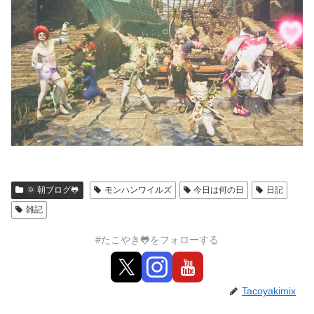
🌞 朝ブログ🐸
モンハンワイルズ
今日は何の日
日記
雑記
#たこやき🐸をフォローする
Tacoyakimix