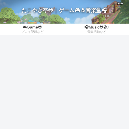
たこやき亭🐸｜ゲーム🎮＆音楽堂🎧
🎮Game🐸
🎧Music🐸💿♪
プレイ記録など
音楽活動など