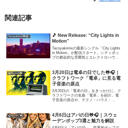
関連記事
🎵 New Release: “City Lights in
Tacoyakimix🐸🎧♪
Motion”
Tacoyakimixの最新シングル「City Lights
in Motion」が配信スタート。シティポッ
プの都会的な雰囲気とエレクトロハウス
の躍動感を融合させたサウンドで、夜の
街やドライブにぴったりの1曲です。
Spotify・Apple Music・YouTube Musicで
3月20日は電卓の日でした🐸🎧｜
🎧MUSIC🐸♪
ぜひチェックしてみてください。
クラフトワーク「電卓」に見る電
子音楽の原点
3月20日の「電卓の日」をきっかけに、ク
ラフトワークの名曲「電卓」を紹介。電
子音楽の原点や、テクノ・ハウス・
DTM・AI音楽へと繋がる魅力をわかりや
すく振り返ります。
4月6日はアバの日🐸🎧｜スウェ
🎧MUSIC🐸♪
ーデンポップ3選と魅力を解説
4月6日は「アバの日」。世界的ポップグ