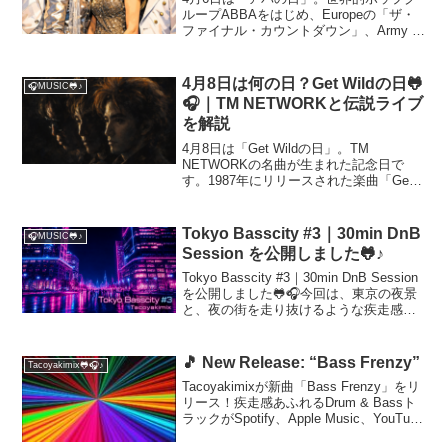
ループABBAをはじめ、Europeの「ザ・
ファイナル・カウントダウン」、Army of
Loversの代表曲など、スウェーデン発の
名曲3選を紹介。北欧ポップの魅力や特徴
を解説します。
4月8日は何の日？Get Wildの日🐸
🎧MUSIC🐸♪
🎧｜TM NETWORKと伝説ライブ
を解説
4月8日は「Get Wildの日」。TM
NETWORKの名曲が生まれた記念日で
す。1987年にリリースされた楽曲「Get
Wild」は、今もなお語り継がれる名曲。
その影響力は音楽だけでなく、アニメ・
ライブ文化にも大きなインパクトを残し
Tokyo Basscity #3｜30min DnB
🎧MUSIC🐸♪
まし...
Session を公開しました🐸♪
Tokyo Basscity #3｜30min DnB Session
を公開しました🐸🎧今回は、東京の夜景
と、夜の街を走り抜けるような疾走感を
イメージした Drum & Bass / Electronic
session です。前作に続く...
🎵 New Release: “Bass Frenzy”
Tacoyakimix🐸🎧♪
Tacoyakimixが新曲「Bass Frenzy」をリ
リース！疾走感あふれるDrum & Bassト
ラックがSpotify、Apple Music、YouTube
Musicで配信スタート。世界中のリスナー