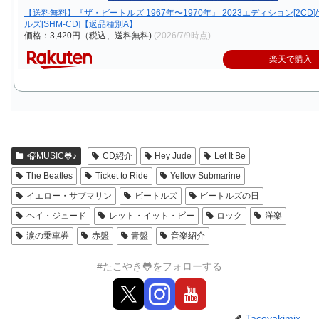
【送料無料】『ザ・ビートルズ 1967年〜1970年』 2023エディション[2CD
ルズ[SHM-CD]【返品種別A】
価格：3,420円（税込、送料無料)
(2026/7/9時点)
楽天で購入
🎧MUSIC🐸♪
CD紹介
Hey Jude
Let It Be
The Beatles
Ticket to Ride
Yellow Submarine
イエロー・サブマリン
ビートルズ
ビートルズの日
ヘイ・ジュード
レット・イット・ビー
ロック
洋楽
涙の乗車券
赤盤
青盤
音楽紹介
#たこやき🐸をフォローする
Tacoyakimix