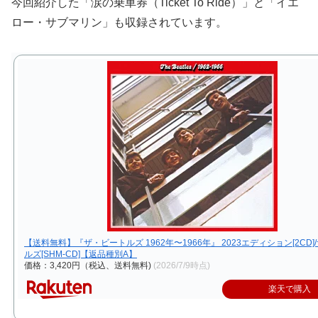
今回紹介した「涙の乗車券（Ticket To Ride）」と「イエ
ロー・サブマリン」も収録されています。
【送料無料】『ザ・ビートルズ 1962年〜1966年』 2023エディション[2CD
ルズ[SHM-CD]【返品種別A】
価格：3,420円（税込、送料無料)
(2026/7/9時点)
楽天で購入