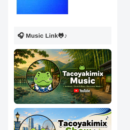
🎧 Music Link🐸♪