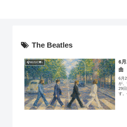
The Beatles
6
🎧MUSIC🐸♪
曲
6月
が、
29
す。