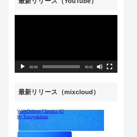
最新リリース（YouTube）
動
画
プ
レ
ー
00:00
30:01
ヤ
ー
最新リリース（mixcloud）