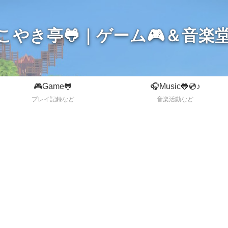
こやき亭🐸｜ゲーム🎮＆音楽堂
🎮Game🐸
🎧Music🐸💿♪
プレイ記録など
音楽活動など