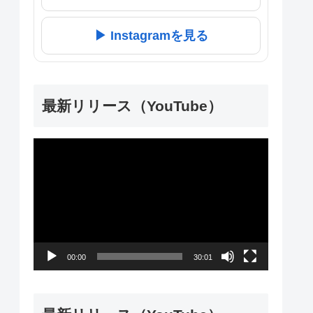
▶ Instagramを見る
最新リリース（YouTube）
動
画
プ
レ
ー
00:00
30:01
ヤ
ー