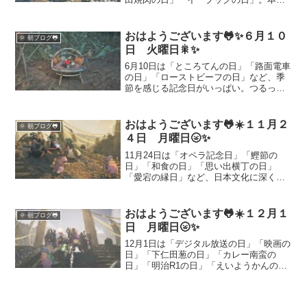
事では各記念日の由来や楽しみ方、簡単
レシピやおうちでの過ごし方、モンハン
ワイルズでの配信ハイライトまで幅広く
おはようございます🐸✨６月１０
🌞 朝ブログ🐸
紹介します。週末の発信ネタや日常のち
日 火曜日🎇✨
ょっとした喜びにどうぞ。
6月10日は「ところてんの日」「路面電車
の日」「ローストビーフの日」など、季
節を感じる記念日がいっぱい。つるっと
涼しいところてんで初夏の訪れを感じ、
交通の歴史に思いを馳せて、そしてお肉
で元気もチャージ！いつもの日常にちょ
おはようございます🐸☀️１１月２
🌞 朝ブログ🐸
っとした彩りを添えて、気持ちも軽やか
４日 月曜日🌝✨
に過ごしていきましょう🐸🚃🍴
11月24日は「オペラ記念日」「鰹節の
日」「和食の日」「思い出横丁の日」
「愛宕の縁日」など、日本文化に深く関
わる記念日が多数あります。本記事で
は、それぞれの由来や歴史、楽しみ方や
豆知識をわかりやすく解説。毎日の朝の
おはようございます🐸☀️１２月１
🌞 朝ブログ🐸
挨拶投稿や雑学としても役立つ、読みや
日 月曜日🌝✨
すい内容でまとめています。
12月1日は「デジタル放送の日」「映画の
日」「下仁田葱の日」「カレー南蛮の
日」「明治R1の日」「えいようかんの
日」「あずきの日」など多彩な記念日。
文化・食・健康にまつわる話題を、映
画・ゲーム・料理などを交えて紹介。週