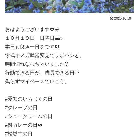
2025.10.19
おはようございます🐸☀️
１０月１９日 日曜日🌅✨
本日も良き一日をです🤲
零式オメガ武器変えてサポハンと、
時間切れなっちゃいました💦
行動できる日が、成長できる日🌱
焦らずマイペースでいこう。
#愛知のいちじくの日
#クレープの日
#シュークリームの日
#熟カレーの日🍛
#松坂牛の日