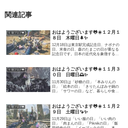
関連記事
おはようございます🐸☀️１２月１
🌞 朝ブログ🐸
８日 木曜日🌲✨
12月18日は東京駅完成記念日、ナボナの
日、米食の日、森のたまごの日が重なる
記念日です。日本の近代化を象徴する東
京駅の歴史や、お米と卵に支えられてき
た日本の食文化、洋菓子ナボナの魅力ま
で、日常を少し豊かにする話題をまとめ
おはようございます🐸☀️１１月３
🌞 朝ブログ🐸
てご紹介します。
０日 日曜日🌅✨
11月30日は「砂糖の日」「本みりんの
日」「絵本の日」「きりたんぽみそ鍋の
日」「サワーの日」など、暮らしや食、
文化に関する記念日が多い日です。それ
ぞれの由来や楽しみ方をわかりやすく解
説します。季節の情報発信やSNS投稿ネ
おはようございます🐸☀️１１月２
🌞 朝ブログ🐸
タにもぴったり！本日の記念日をきっか
９日 土曜日🍠✨
けに、ちょっと幸せな日曜を過ごしまし
ょう。
11月29日は「いい服の日」「いい肉の
日」「肉まんの日」「Piknikの日」「飯
田焼肉の日」「イーブックの日」。本記