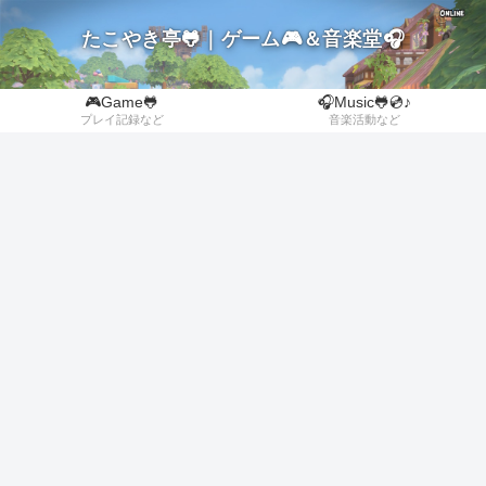
たこやき亭🐸｜ゲーム🎮＆音楽堂🎧
🎮Game🐸
🎧Music🐸💿♪
プレイ記録など
音楽活動など