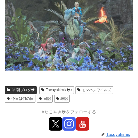
🌞 朝ブログ🐸
Tacoyakimix🐸♪
モンハンワイルズ
今日は何の日
日記
雑記
#たこやき🐸をフォローする
Tacoyakimix