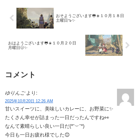
の始まりにふさわしい、豊かな日常アイ
デアをお届けします。
おそようございます🐸☀️１０月１８日
土曜日🍠✨
おはようございます🐸☀️１０月２０日
月曜日🌝✨
コメント
ゆりんご
より:
2025年10月20日 12:26 AM
甘いスイーツに、美味しいカレーに、お野菜に✨
たくさん幸せが詰まった一日だったんですね👀
なんて素晴らしい良い一日だ(*˘︶˘*)
今日も一日お疲れ様でした😊