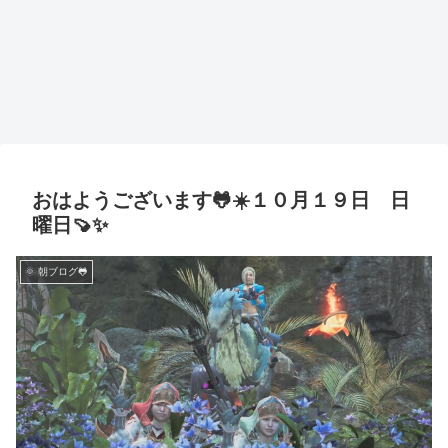
おはようございます🐸☀️１０月１９日 日
曜日🍠✨
🌞 朝ブログ🐸