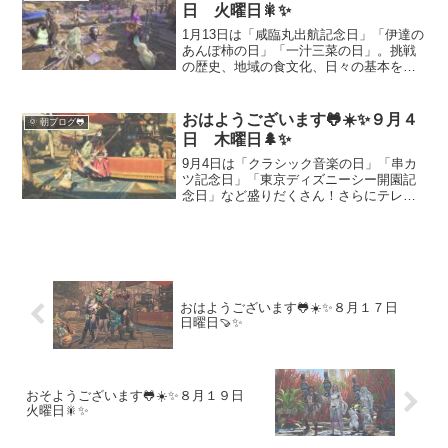
族や友人と過ごすための具体アイデア満
日 火曜日🎇✨
載。
1月13日は「咸臨丸出航記念日」「伊達の
あんぽ柿の日」「一汁三菜の日」。挑戦
の歴史、地域の食文化、日々の基本を見
直す記念日が重なります。記事内では、
集中や読書の合間に流せる作業用
BGM「Tacoyakimix Ambient」も紹介。
おはようございます🐸☀️✨９月４
🌞 朝ブログ🐸
やさしい音と暮らしの知恵で、今日を丁
日 木曜日🌲✨
寧に整えるヒントをまとめました。
9月4日は「クラシック音楽の日」「串カ
ツ記念日」「東京ディズニーシー開園記
念日」など盛りだくさん！さらにテレキ
ャスターを愛したアベフトシさんのギタ
ースタイルを特集。音楽・食・旅・文化
を一度に楽しめる記念日の解説記事で
す。
おはようございます🐸☀️✨８月１７日
日曜日🍠✨
おそようございます🐸☀️✨８月１９日
火曜日🎇✨