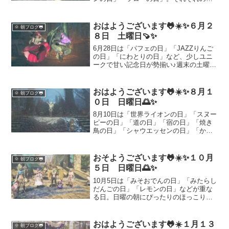
来や歴史、日常に取り入れたい豆知識を
まとめました。金曜日の朝に知っておき
たい雑学で、今日一日を少し豊かに過ご
おはようございます🐸☀️✨６月２
🌞 朝ブログ🐸
しませんか？
８日 土曜日🍠✨
6月28日は「パフェの日」「JAZZりんご
の日」「にわとりの日」など、少しユニ
ークで甘い記念日が勢揃い♪週末の土曜
日、音楽やスイーツを楽しみながら、心
も体もゆるやかにリフレッシュしません
か？日々の発信とともに、今日の“ちょっ
おはようございます🐸☀️✨８月１
🌞 朝ブログ🐸
といい話”をお届けします🍨🐓🍎
０日 日曜日🌅✨
8月10日は「世界ライオンの日」「スヌー
ピーの日」「道の日」「宿の日」「焼き
鳥の日」「シャウエッセンの日」「かっ
ぱえびせんの日」「ハーゲンダッツの
日」「八天堂の日」「レゲエの日」など
多彩な記念日が集まる日。由来や豆知
おそようございます🐸☀️✨１０月
🌞 朝ブログ🐸
識、楽しみ方をたっぷりご紹介します！
５日 日曜日🌅✨
10月5日は「みそおでんの日」「みたらし
だんごの日」「レモンの日」などが重な
る日。日曜の朝にぴったりのほっこりレ
シピ、地元菓子『巖手屋』の魅力、さら
にゲーム事情（モンハンワイルズ×オメガ
プラネテス）まで幅広く紹介します。家
おはようございます🐸☀️１月１３
🌞 朝ブログ🐸