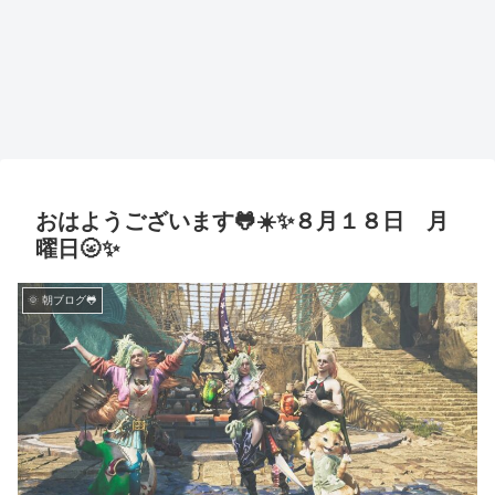
おはようございます🐸☀️✨８月１８日 月
曜日🌝✨
🌞 朝ブログ🐸