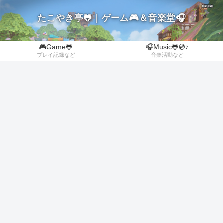
たこやき亭🐸｜ゲーム🎮＆音楽堂🎧
🎮Game🐸
🎧Music🐸💿♪
プレイ記録など
音楽活動など