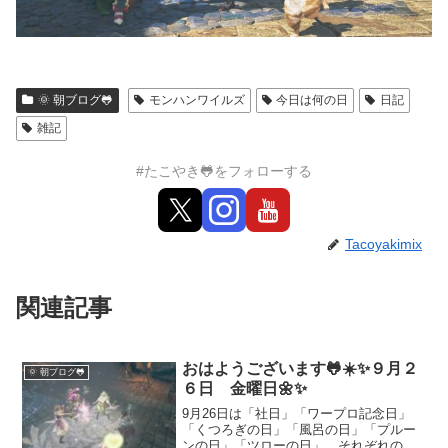
🌞 朝ブログ🐸
モンハンワイルズ
今日は何の日
日記
雑記
#たこやき🐸をフォローする
Tacoyakimix
関連記事
おはようございます🐸☀️✨９月２
🌞 朝ブログ🐸
６日 金曜日🌼✨
9月26日は「社日」「ワープロ記念日」
「くつろぎの日」「風呂の日」「プルー
ンの日」「ツローの日」。それぞれの由