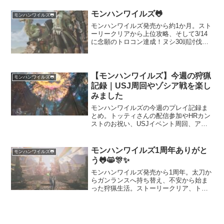
感や感謝の気持ちを込めた記録です。狩
猟生活の思い出を一緒に振り返りましょ
モンハンワイルズ🐸
モンハンワイルズ🐸
う！
モンハンワイルズ発売から約1か月。スト
ーリークリアから上位攻略、そして3/14
に念願のトロコン達成！ヌシ30頭討伐や
金冠集めでの苦労、仲間と共に挑んだク
エストの思い出をまとめました。楽しみ
尽くした日々と感謝の気持ちを振り返り
ます。
【モンハンワイルズ】今週の狩猟
モンハンワイルズ🐸
記録｜USJ周回やゾシア戦を楽し
みました
モンハンワイルズの今週のプレイ記録ま
とめ。トッティさんの配信参加やHRカン
ストのお祝い、USJイベント周回、アル
シュ戦、ゾシア戦などマルチプレイの様
子を振り返ります。酒場でのわちゃわち
ゃ狩猟や今週の出来事をゆるくまとめた
モンハンワイルズ1周年ありがと
モンハンワイルズ🐸
ゲーム日記です。
う🐸😸🎊✨
モンハンワイルズ発売から1周年。太刀か
らガンランスへ持ち替え、不安から始ま
った狩猟生活。ストーリークリア、トロ
コン達成、最大最小金冠コンプ、HRカン
ストまで仲間と駆け抜けた一年を振り返
ります。花舞・踊火・夢灯・祝謡の儀な
ど季節イベントの思い出と感謝を込め