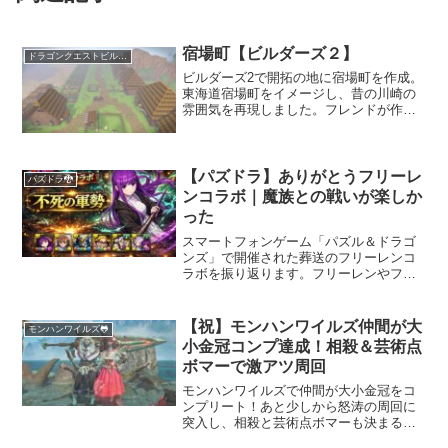
宿場町【ビルダーズ２】
ドラゴンクエストビルダーズ２
ビルダーズ2で開拓の地に宿場町を作成。
東海道宿場町をイメージし、昔の川崎の
雰囲気を再現しました。フレンドが作っ
た船着場や農村、さらに先に広がる村を
組み合わせ、旅人と人々の暮らしが共存
する温かみのある町並みを紹介します。
【パズドラ】ありがとうフリーレ
パズドラ🐉
ンコラボ｜魔族との戦いが楽しか
った
スマートフォンゲーム「パズル＆ドラゴ
ンズ」で開催された葬送のフリーレンコ
ラボを振り返ります。フリーレンやフェ
ルン、シュタルクなど人気キャラクター
が登場し、魔族との戦いをテーマにした
ダンジョンが楽しめるイベントでした。
【祝】モンハンワイルズ仲間が大
モンハンワイルズ🐸
コラボをプレイした感想とともに、あり
小金冠コンプ達成！相殺＆芸術点
がとうフリーレンコラボの気持ちをまと
ボマーで激アツ周回
めました。
モンハンワイルズで仲間が大小金冠をコ
ンプリート！あと少しから怒涛の周回に
突入し、相殺と芸術点ボマーも決まる激
アツな瞬間。協力プレイならではの達成