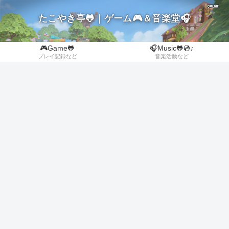
たこやき亭🐸｜ゲーム🎮＆音楽堂🎧
🎮Game🐸
🎧Music🐸💿♪
プレイ記録など
音楽活動など