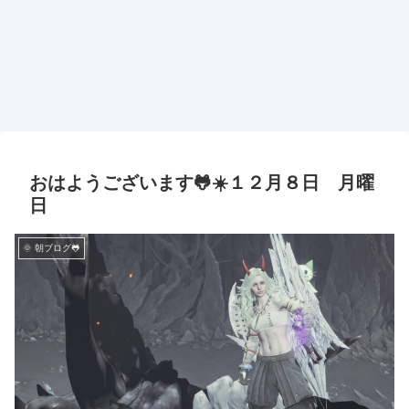
おはようございます🐸☀️１２月８日 月曜
日
🌞 朝ブログ🐸