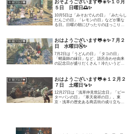
感じる裸足の開放感、美しい宝石、ジュ
おそようございます🐸☀️✨１０月
🌞 朝ブログ🐸
ーシーな味覚、スポーツの情熱まで、今
５日 日曜日🌅✨
日を彩るテーマをやわらかく解説しま
す。
10月5日は「みそおでんの日」「みたらし
だんごの日」「レモンの日」などが重な
る日。日曜の朝にぴったりのほっこりレ
シピ、地元菓子『巖手屋』の魅力、さら
にゲーム事情（モンハンワイルズ×オメガ
プラネテス）まで幅広く紹介します。家
おはようございます🐸☀️✨７月２
🌞 朝ブログ🐸
族や友人と過ごすための具体アイデア満
日 水曜日🚰✨
載。
7月2日は「うどんの日」「タコの日」
「蛸薬師の縁日」など、語呂合わせ由来
の記念日が盛りだくさん！冷たいうどん
で涼をとったり、タコ料理に舌鼓を打っ
たり、京都・蛸薬師堂の縁日を感じた
り、夏の風情を楽しめる話題をお届けし
おはようございます🐸☀️１２月２
🌞 朝ブログ🐸
ます。日常にちょっとした彩りを加え
７日 土曜日🍠✨
る、今日は何の日ブログで癒やしと豆知
識をどうぞ🐙✨
12月27日は「浅草仲見世記念日」「ピー
ターパンの日」「寒天発祥の日」。東
京・浅草の歴史ある商店街の成り立ち、
永遠の少年ピーターパンが象徴する自由
な心、そして日本生まれの寒天文化ま
で、年末に知っておきたい由来と楽しみ
方を分かりやすく解説します。冬の過ご
し方や雑学としても役立つ一日です。