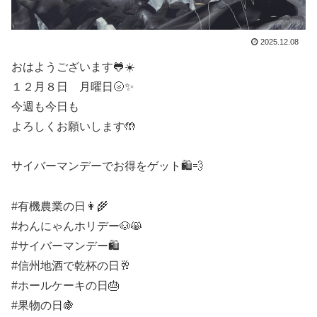
2025.12.08
おはようございます🐸☀️
１２月８日 月曜日🌝✨
今週も今日も
よろしくお願いします🤲
サイバーマンデーでお得をゲット🛍️💨
#有機農業の日👩‍🌾
#わんにゃんホリデー🐶😸
#サイバーマンデー🛍️
#信州地酒で乾杯の日🥂
#ホールケーキの日🎂
#果物の日🍇