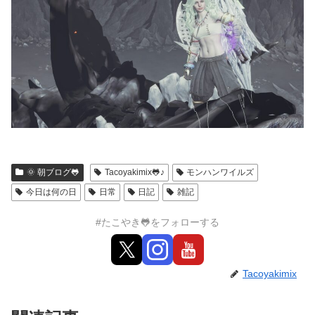
🌞 朝ブログ🐸
Tacoyakimix🐸♪
モンハンワイルズ
今日は何の日
日常
日記
雑記
#たこやき🐸をフォローする
Tacoyakimix