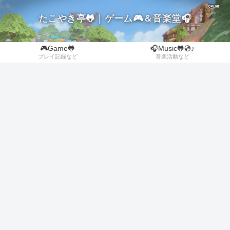
たこやき亭🐸｜ゲーム🎮＆音楽堂🎧
🎮Game🐸
🎧Music🐸💿♪
プレイ記録など
音楽活動など