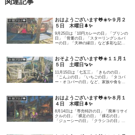
関連記事
おはようございます🐸☀️✨９月２
🌞 朝ブログ🐸
５日 木曜日🌲✨
9月25日は「10円カレーの日」「プリンの
日」「骨董の日」「スターリングシルバ
ーの日」「天神の縁日」など多彩な記念
日。さらにフー・ファイターズのギタリ
スト、クリス・シフレットとフェンダ
ー・テレキャスターの魅力についてもた
おそようございます🐸☀️１１月１
🌞 朝ブログ🐸
っぷり紹介します。
５日 土曜日🍠✨
11月15日は「七五三」「きものの日」
「こんぶの日」「いちごの日」「タコパ
ー・オコパーの日」など、家族や食を祝
う記念日が並ぶ日。着物の楽しみ方、七
五三の過ごし方、昆布のだし活用法、い
ちごレシピ、たこ焼き・お好み焼きパー
おはようございます🐸☀️✨８月１
🌞 朝ブログ🐸
ティーのアイデアまで、今日を特別にす
４日 木曜日🌲✨
るヒントと実践プランをたっぷり紹介し
ます。
8月14日は「専売特許の日」「廃車リサイ
クルの日」「裸足の日」「裸石の日」
「ジューシーの日」「クラシコの日」な
ど多彩な記念日が並びます。発明の歴史
から地球にやさしいリサイクル、自然を