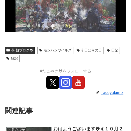
🌞 朝ブログ🐸
モンハンワイルズ
今日は何の日
日記
雑記
#たこやき🐸をフォローする
Tacoyakimix
関連記事
おはようございます🐸☀️１０月２
🌞 朝ブログ🐸