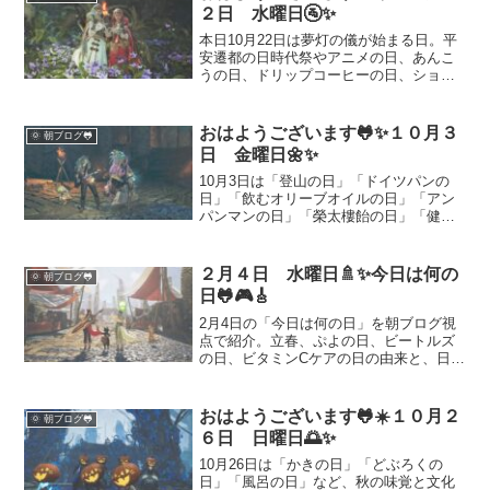
２日 水曜日🚰✨
本日10月22日は夢灯の儀が始まる日。平
安遷都の日時代祭やアニメの日、あんこ
うの日、ドリップコーヒーの日、ショー
トケーキの日など味わい深い記念日が重
なります。朝の一杯と優しいスイーツで
心を整え、モンハンワイルズのハロウィ
おはようございます🐸✨１０月３
🌞 朝ブログ🐸
ンイベントも楽しみましょう。おすすめ
日 金曜日🌼✨
の過ごし方や豆知識をたっぷり紹介しま
す。
10月3日は「登山の日」「ドイツパンの
日」「飲むオリーブオイルの日」「アン
パンマンの日」「榮太樓飴の日」「健康
オートミールの日」など、多彩な記念日
が重なる日です。それぞれの由来や楽し
み方をわかりやすく紹介します。自然や
２月４日 水曜日🚿✨今日は何の
🌞 朝ブログ🐸
食文化、健康、キャラクター文化など幅
日🐸🎮🎸
広いテーマを一緒に学んでみましょう。
2月4日の「今日は何の日」を朝ブログ視
点で紹介。立春、ぷよの日、ビートルズ
の日、ビタミンCケアの日の由来と、日常
に取り入れやすい楽しみ方をまとめまし
た。季節の切り替えを感じながら、音楽
と遊び心で朝にリズムを。体のケアも忘
おはようございます🐸☀️１０月２
🌞 朝ブログ🐸
れず、軽やかに一日をスタートしましょ
６日 日曜日🌅✨
う。
10月26日は「かきの日」「どぶろくの
日」「風呂の日」など、秋の味覚と文化