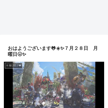
おはようございます🐸☀️✨７月２８日 月
曜日🌝✨
🌞 朝ブログ🐸