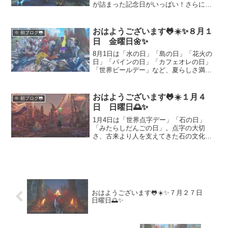
が詰まった記念日がいっぱい！さらに
「歴史シミュレーションゲームの日」
「ツローの日」など趣味の日も盛りだく
さん。日々の暮らしに小さな楽しみを添
おはようございます🐸☀️✨８月１
🌞 朝ブログ🐸
える記念日特集です。
日 金曜日🌼✨
8月1日は「水の日」「島の日」「花火の
日」「パインの日」「カフェオレの日」
「世界ビールデー」など、夏らしさ満載
の記念日が勢ぞろい！水と光と音で心も
体もリフレッシュして、季節を楽しも
う。夏休みのスタートにぴったりな1日
おはようございます🐸☀️１月４
🌞 朝ブログ🐸
を、一つずつの記念日を通して紹介しま
日 日曜日🌅✨
す。
1月4日は「世界点字デー」「石の日」
「みたらしだんごの日」。点字の大切
さ、古来より人を支えてきた石の文化、
日本人の心を和ませるみたらし団子の魅
力を通して、“伝える・支える・癒やす”と
いう共通テーマを考える一日です。日常
の中にある小さな気づきと感謝を、ゆっ
くり味わってみませんか。
おはようございます🐸☀️✨７月２７日
日曜日🌅✨