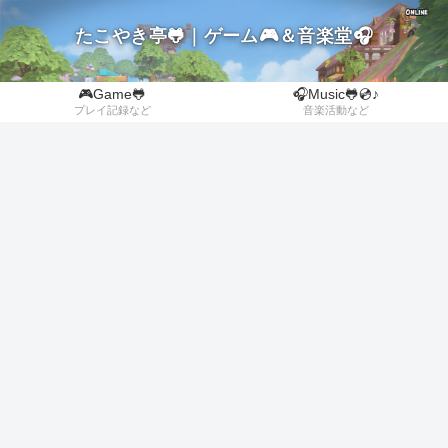
たこやき亭🐸｜ゲーム🎮＆音楽堂🎧
🎮Game🐸
🎧Music🐸💿♪
プレイ記録など
音楽活動など