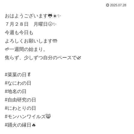
2025.07.28
おはようございます🐸☀️✨
７月２８日 月曜日🌝✨
今週も今日も
よろしくお願いします🤲
🌱一週間の始まり。
焦らず、少しずつ自分のペースで🌿
#菜葉の日🥬
#なにわの日
#地名の日
#自由研究の日
#にわとりの日
#モンハンワイルズ😸
#踊火の縁日🔥