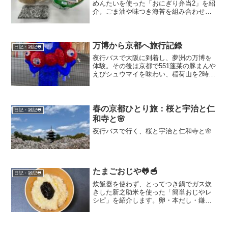
めんたいを使った「おにぎり弁当2」を紹
介。ごま油や味つき海苔を組み合わせ、
シンプルながら奥深い味わいに。毎日の
弁当作りを続けるコツや持ち運びの工
夫、アレンジアイディアまで詳しく解説
しています。
万博から京都へ旅行記録
日記・雑記🐸
夜行バスで大阪に到着し、夢洲の万博を
体験。その後は京都で551蓬莱の豚まんや
えびシュウマイを味わい、稲荷山を2時間
かけて登山。宿のご夫婦との交流やコメ
ダ珈琲での休憩まで、歩き尽くした3日間
の旅行記録です。
春の京都ひとり旅：桜と宇治と仁
日記・雑記🐸
和寺と🌸
夜行バスで行く、桜と宇治と仁和寺と🌸
たまごおじや🐸🥣
日記・雑記🐸
炊飯器を使わず、とってつき鍋でガス炊
きした新之助米を使った「簡単おじやレ
シピ」を紹介します。卵・本だし・鎌田
醤油・桃屋の「ごはんですよ」で仕上げ
る一杯は、シンプルながら深い味わい。
炊き立てご飯の美味しさをそのまま楽し