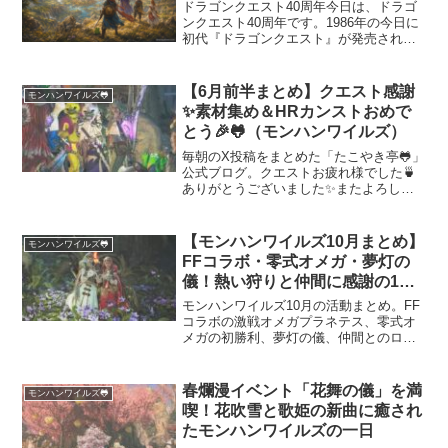
ドラゴンクエスト40周年今日は、ドラゴ
ンクエスト40周年です。1986年の今日に
初代『ドラゴンクエスト』が発売されて
から、長い年月をかけて多くの作品が生
まれ、世代を超えて遊ばれてきました。
自分にとっても、ドラゴンクエストは単
【6月前半まとめ】クエスト感謝
モンハンワイルズ🐸
なるゲームという...
✨素材集め＆HRカンストおめで
とう🎉🐸（モンハンワイルズ）
毎朝のX投稿をまとめた「たこやき亭🐸」
公式ブログ。クエストお疲れ様でした🍵
ありがとうございました✨またよろしく
お願いいたします🤲をゆるっとお届け。
モンハンワイルズの6月前半まとめ！仲間
と挑んだ素材集めや激戦、HRカンストの
【モンハンワイルズ10月まとめ】
モンハンワイルズ🐸
喜びを綴っています。スクショ付きで振
FFコラボ・零式オメガ・夢灯の
り返り♪
儀！熱い狩りと仲間に感謝の1ヶ
月
モンハンワイルズ10月の活動まとめ。FF
コラボの激戦オメガプラネテス、零式オ
メガの初勝利、夢灯の儀、仲間とのロビ
ー戦、歴戦ヌオー周回、ギター入手、重
ね着コーデ「アカズキンズ」や「シニガ
ミーズ」の紹介まで、狩りと交流が詰ま
春爛漫イベント「花舞の儀」を満
モンハンワイルズ🐸
った1カ月を振り返ります。
喫！花吹雪と歌姫の新曲に癒され
たモンハンワイルズの一日