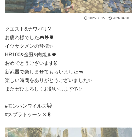
2025.06.15
2026.04.20
クエスト&ナワバリ🦑
お疲れ様でした🎮🐸🍵
イツサクメンの皆様✨
HR100&金冠&肉焼き👑
おめでとうございます🎖️
新武器で楽しませてもらいました🔫
楽しい時間をありがとうございました✨
またぜひよろしくお願いします🤲✨
#モンハンワイルズ😺
#スプラトゥーン３🦑