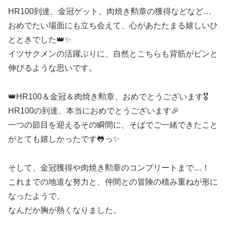
HR100到達、金冠ゲット、肉焼き勲章の獲得などなど…
おめでたい場面にも立ち会えて、心があたたまる嬉しいひ
とときでした👑✨
イツサクメンの活躍ぶりに、自然とこちらも背筋がピンと
伸びるような思いです。
👑HR100＆金冠＆肉焼き勲章、おめでとうございます🎖️
HR100の到達、本当におめでとうございます🎉
一つの節目を迎えるその瞬間に、そばでご一緒できたこと
がとても嬉しかったです🐸っ✨
そして、金冠獲得や肉焼き勲章のコンプリートまで…！
これまでの地道な努力と、仲間との冒険の積み重ねが形に
なったようで、
なんだか胸が熱くなりました。