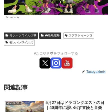
Screenshot
モンハンワイルズ🐸
🎮GAME🐸
スプラトゥーン３
モンハンワイルズ
#たこやき🐸をフォローする
Tacoyakimix
関連記事
5月27日はドラゴンクエストの日
🎧MUSIC🐸♪
｜40周年に思い出す冒険と音楽