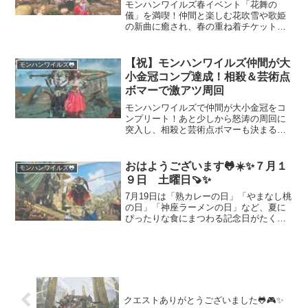
モンハンワイルズ春イベント「花舞の
儀」を満喫！仲間と楽しむ花吹雪や歌姫
の新曲に癒され、春の重ね着チケット集
めもスタート。猫との癒しエピソードや
集会所の春らしい雰囲気も交えつつ、仲
間への感謝を込めたプレイ日記を綴りま
【祝】モンハンワイルズ仲間が大
モンハンワイルズ🐸
す。
小金冠コンプ達成！相殺＆芸術点
ボマーで激アツ周回
モンハンワイルズで仲間が大小金冠をコ
ンプリート！あと少しから怒涛の周回に
突入し、相殺と芸術点ボマーも決まる激
アツな瞬間。協力プレイならではの達成
感や感謝の気持ちを込めた記録です。狩
猟生活の思い出を一緒に振り返りましょ
おはようございます🐸☀️✨７月１
モンハンワイルズ🐸
う！
９日 土曜日🍠✨
7月19日は「熟カレーの日」「やまなし桃
の日」「神座ラーメンの日」など、夏に
ぴったりな食にまつわる記念日がたくさ
ん。今日のごはん選びや話題のきっかけ
にもおすすめ！他にもクレープやシュー
クリーム、知育菓子など、お楽しみがい
っぱい。記念日を通して、いつもの一日
をちょっと特別にしませんか？
クエストありがとうございました🐸🎮✨