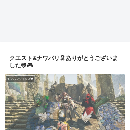
クエスト&ナワバリ🦑ありがとうございま
した🐸🎮
モンハンワイルズ🐸