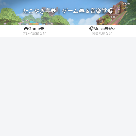
たこやき亭🐸｜ゲーム🎮＆音楽堂🎧
🎮Game🐸
🎧Music🐸💿♪
プレイ記録など
音楽活動など