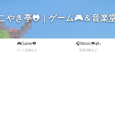
こやき亭🐸｜ゲーム🎮＆音楽堂
🎮Game🐸
🎧Music🐸💿♪
プレイ記録など
音楽活動など