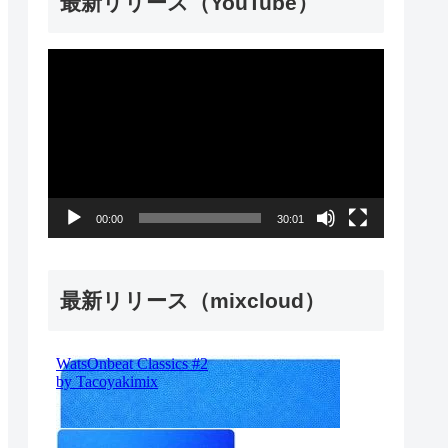
最新リリース（YouTube）
動
画
プ
レ
ー
00:00
30:01
ヤ
ー
最新リリース（mixcloud）