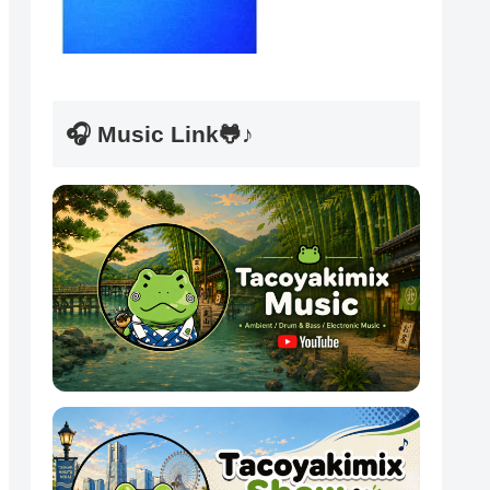
🎧 Music Link🐸♪