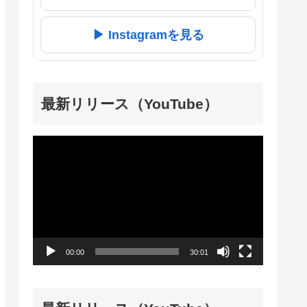
▶ Instagramを見る
最新リリース（YouTube）
動
画
プ
レ
ー
00:00
30:01
ヤ
ー