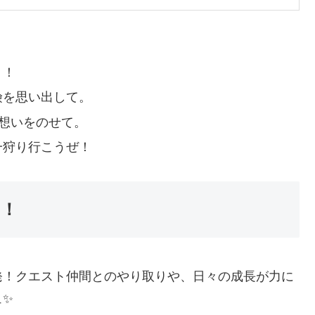
。
リ！
険を思い出して。
想いをのせて。
一狩り行こうぜ！
に！
発！クエスト仲間とのやり取りや、日々の成長が力に
ュ✨