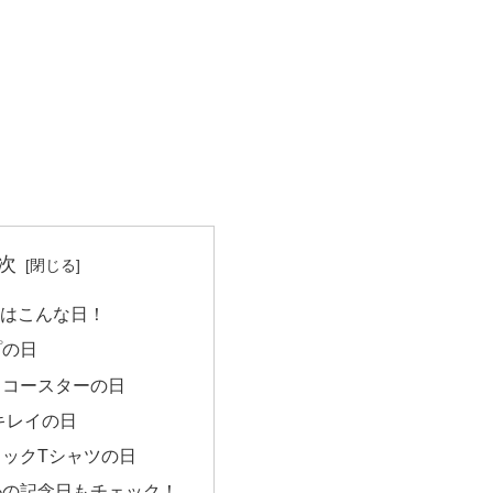
次
日はこんな日！
プの日
トコースターの日
なかキレイの日
ィックTシャツの日
かの記念日もチェック！