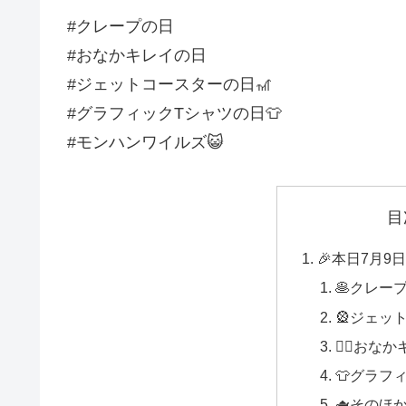
#クレープの日
#おなかキレイの日
#ジェットコースターの日🎢
#グラフィックTシャツの日👕
#モンハンワイルズ😺
目
🎉本日7月9
🥞クレー
🎡ジェッ
🧘‍♀️お
👕グラフ
🫖そのほ