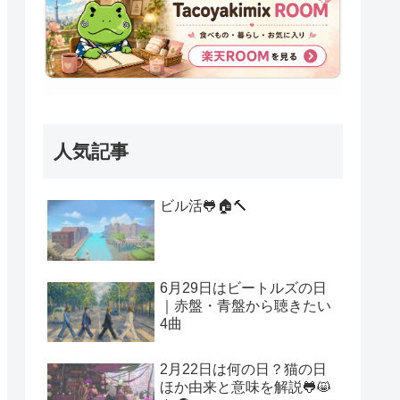
人気記事
ビル活🐸🏠🔨
6月29日はビートルズの日
｜赤盤・青盤から聴きたい
4曲
2月22日は何の日？猫の日
ほか由来と意味を解説🐸😸