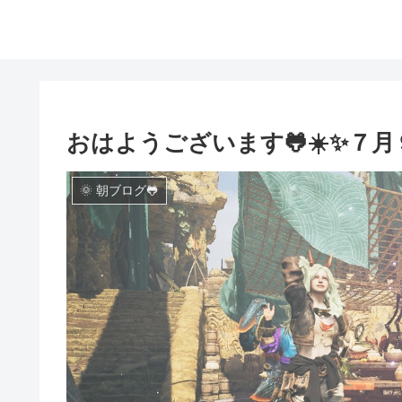
おはようございます🐸☀️✨７月
🌞 朝ブログ🐸