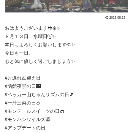
2025.08.13
おはようございます🐸☀️✨
８月１３日 水曜日🚰✨
本日もよろしくお願いします🤲✨
今日も一日、
心と体に優しく過ごしましょう✨
#月遅れ盆迎え日
#函館夜景の日🌃
#ベッカー山ちゃんリズムの日🎵
#一汁三菜の日🍚
#モンテールスイーツの日🧁
#モンハンワイルズ😸
#アップデートの日