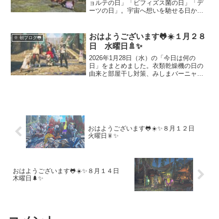
ョルテの日」「ビフィズス菌の日」「デ
ーツの日」。宇宙へ想いを馳せる日か
ら、生活を整えるカレンダー習慣、健康
に良い食材まで。今日はゲーム配信の話
題と合わせて、暮らしに役立つ豆知識や
おはようございます🐸☀️１月２８
🌞 朝ブログ🐸
楽しみ方を丁寧に紹介します。朝の発信
日 水曜日🚿✨
やブログネタにどうぞ。
2026年1月28日（水）の「今日は何の
日」をまとめました。衣類乾燥機の日の
由来と部屋干し対策、みしまバーニャの
日の楽しみ方、いい椿の日の意味、初不
動（不動明王の縁日）での一年祈願、に
わとりの日の語呂合わせまで解説。朝の
挨拶文・ハッシュタグもコピペOK。日常
を整える水曜日にどうぞ🐸🚿
おはようございます🐸☀️✨８月１２日
火曜日🎇✨
おはようございます🐸☀️✨８月１４日
木曜日🌲✨