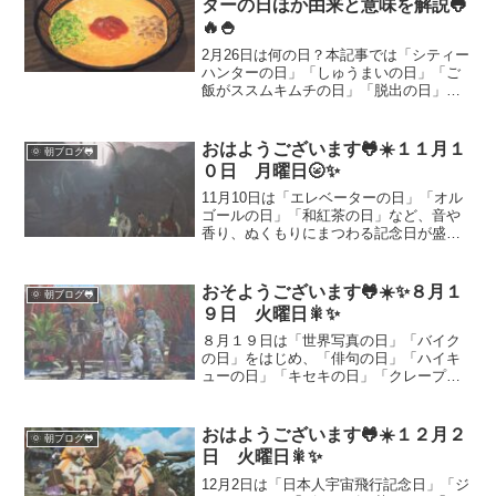
ターの日ほか由来と意味を解説🐸
チェックしてください。
🔥🍚
2月26日は何の日？本記事では「シティー
ハンターの日」「しゅうまいの日」「ご
飯がススムキムチの日」「脱出の日」を
初心者向けにやさしく解説します。なぜ
この日なのか（由来）と、暮らしでの活
かし方を具体例つきで紹介。木曜日の気
おはようございます🐸☀️１１月１
🌞 朝ブログ🐸
分を整える小さなヒントにもどうぞ。
０日 月曜日🌝✨
11月10日は「エレベーターの日」「オル
ゴールの日」「和紅茶の日」など、音や
香り、ぬくもりにまつわる記念日が盛り
だくさん。この記事ではそれぞれの由来
や豆知識、日常に取り入れるアイデアを
紹介します。癒しのひとときをどうぞ。
おそようございます🐸☀️✨８月１
🌞 朝ブログ🐸
９日 火曜日🎇✨
８月１９日は「世界写真の日」「バイク
の日」をはじめ、「俳句の日」「ハイキ
ューの日」「キセキの日」「クレープの
日」「熟カレーの日」「松坂牛の日」
「いいきゅうりの日」と記念日が盛りだ
くさん。文化や食、スポーツに触れられ
おはようございます🐸☀️１２月２
🌞 朝ブログ🐸
る一日で、思い出を残す大切さや、食の
日 火曜日🎇✨
楽しみを改めて感じられる特別な日で
す。
12月2日は「日本人宇宙飛行記念日」「ジ