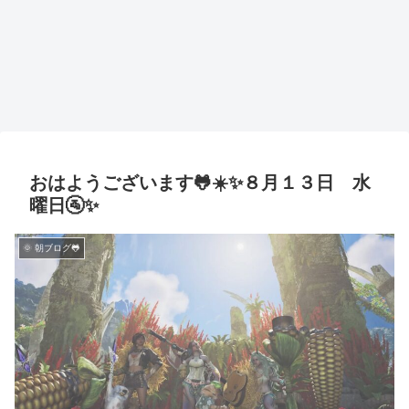
おはようございます🐸☀️✨８月１３日 水
曜日🚰✨
🌞 朝ブログ🐸