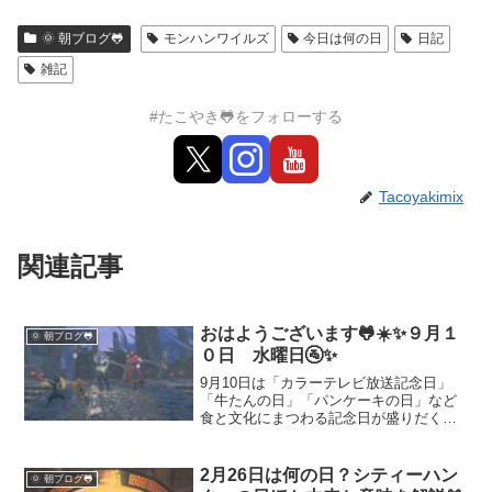
🌞 朝ブログ🐸
モンハンワイルズ
今日は何の日
日記
雑記
#たこやき🐸をフォローする
Tacoyakimix
関連記事
おはようございます🐸☀️✨９月１
🌞 朝ブログ🐸
０日 水曜日🚰✨
9月10日は「カラーテレビ放送記念日」
「牛たんの日」「パンケーキの日」など
食と文化にまつわる記念日が盛りだくさ
ん。米津玄師さんが使用する赤ボディ＆
メイプルネックのテレキャスターの話題
も交え、音楽や暮らしを彩る特別な一日
2月26日は何の日？シティーハン
🌞 朝ブログ🐸
を紹介します。今日の豆知識としてぜひ