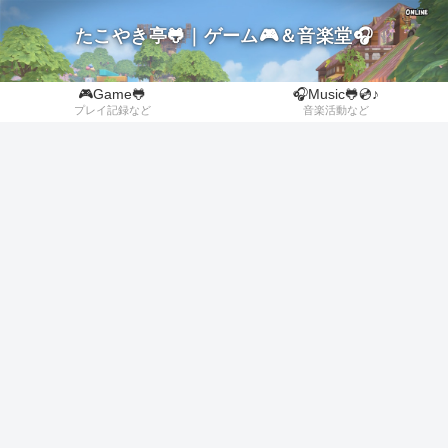
たこやき亭🐸｜ゲーム🎮＆音楽堂🎧
🎮Game🐸
🎧Music🐸💿♪
プレイ記録など
音楽活動など