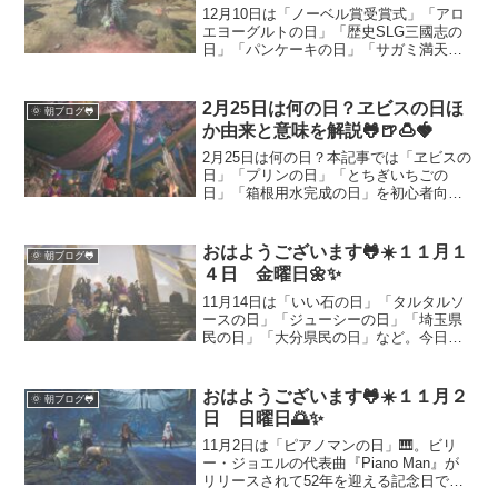
12月10日は「ノーベル賞受賞式」「アロ
エヨーグルトの日」「歴史SLG三國志の
日」「パンケーキの日」「サガミ満天そ
ばの日」など多彩な記念日が重なる特別
な一日です。それぞれの由来や楽しみ方
をわかりやすく解説し、日々のちょっと
2月25日は何の日？ヱビスの日ほ
🌞 朝ブログ🐸
した学びや話題づくりに役立つ情報をま
か由来と意味を解説🐸🍺🍮🍓
とめました。季節の話題としてSNSやブ
ログのネタにもぴったりです。
2月25日は何の日？本記事では「ヱビスの
日」「プリンの日」「とちぎいちごの
日」「箱根用水完成の日」を初心者向け
にやさしく解説します。なぜこの日なの
か（由来）と、暮らしでの活かし方を具
体例つきで紹介。水曜日を気持ちよく整
おはようございます🐸☀️１１月１
🌞 朝ブログ🐸
えるヒントにもどうぞ。
４日 金曜日🌼✨
11月14日は「いい石の日」「タルタルソ
ースの日」「ジューシーの日」「埼玉県
民の日」「大分県民の日」など。今日は
地元の魅力やタルタルの簡単レシピ、ジ
ューシーなホットサンド案、石の豆知識
まで幅広く紹介。モンハンワイルズのカ
おはようございます🐸☀️１１月２
🌞 朝ブログ🐸
ンスト記念集合写真エピソードもお届け
日 日曜日🌅✨
します。
11月2日は「ピアノマンの日」🎹。ビリ
ー・ジョエルの代表曲『Piano Man』が
リリースされて52年を迎える記念日で