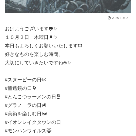
2025.10.02
おはようございます🐸✨
１０月２日 木曜日🌲✨
本日もよろしくお願いいたします🤲
好きなものを楽しむ時間、
大切にしていきたいですね☕️✨
#スヌーピーの日🐶
#望遠鏡の日🔭
#とんこつラーメンの日🍜
#グラノーラの日🥣
#美術を楽しむ日🖼️
#イオンレイクタウンの日
#モンハンワイルズ😸