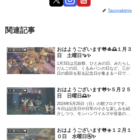
Tacoyakimix
関連記事
おはようございます🐸🎍🌅１月３
🌞 朝ブログ🐸
日 土曜日🍠✨
1月3日は元始祭、ひとみの日、みたらし
だんごの日、くるみパンの日など、三が
日の節目を彩る記念日が集まる一日で
す。箱根駅伝の熱気とともに、年始の心
の整え方や日本の文化をやさしく解説。
甘味やパンの話題も交えて、休日を気持
おはようございます🐸✨５月２５
🌞 朝ブログ🐸
ちよくスタートするヒントをまとめまし
日 日曜日🌅✨
た。
2024年5月25日（日）の朝ブログです。
今日は記念日や日常の小さな楽しみを紹
介しつつ、モンハンワイルズや音楽の話
題も交えました。毎日のご挨拶ととも
に、少しでもほっとする時間をお届けで
きれば嬉しいです。今日も良き一日をお
おはようございます🐸☀️１２月１
🌞 朝ブログ🐸
過ごしください🐸✨
０日 水曜日🚰✨