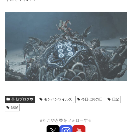
🌞 朝ブログ🐸
モンハンワイルズ
今日は何の日
日記
雑記
#たこやき🐸をフォローする