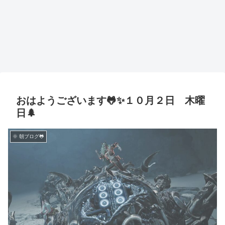
おはようございます🐸✨１０月２日 木曜
日🌲
🌞 朝ブログ🐸