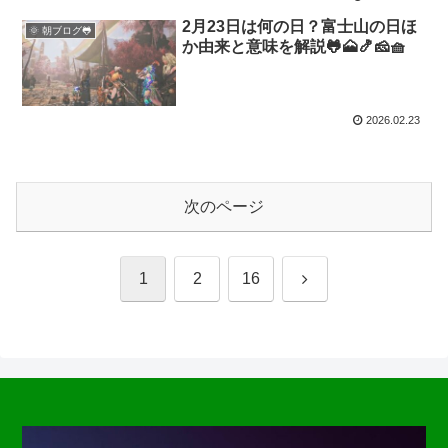
2月23日は何の日？富士山の日ほ
🌞 朝ブログ🐸
か由来と意味を解説🐸🗻🍤🧀🧺
2026.02.23
次のページ
次
1
2
16
へ