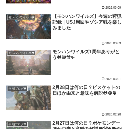
2026.03.09
【モンハンワイルズ】今週の狩猟
モンハンワイルズ🐸
記録｜USJ周回やゾシア戦を楽し
みました
2026.03.09
モンハンワイルズ1周年ありがと
モンハンワイルズ🐸
う🐸😸🎊✨
2026.03.01
2月28日は何の日？ビスケットの
🌞 朝ブログ🐸
日ほか由来と意味を解説🐸🍪🍵
2026.02.28
2月27日は何の日？ポケモンデー
🌞 朝ブログ🐸
ほか由来と意味を解説🐸🐻‍❄️🎮🐟