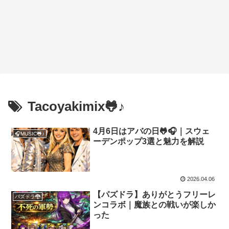
Tacoyakimix🐸♪
4月6日はアバの日🐸🎧｜スウェ
🎧MUSIC🐸♪
ーデンポップ3選と魅力を解説
2026.04.06
【パズドラ】ありがとうフリーレ
パズドラ🐉
ンコラボ｜魔族との戦いが楽しか
った