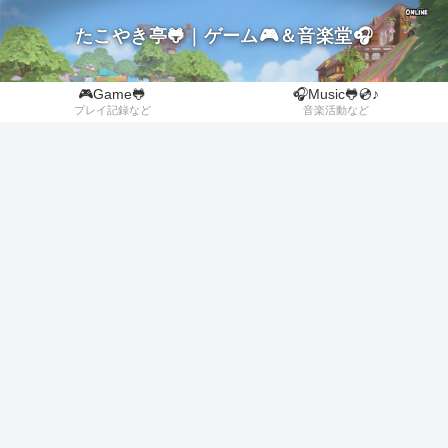
たこやき亭🐸｜ゲーム🎮＆音楽堂🎧
🎮Game🐸
🎧Music🐸💿♪
プレイ記録など
音楽活動など