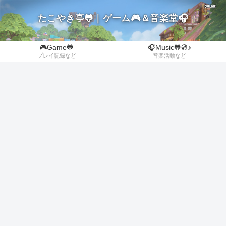
たこやき亭🐸｜ゲーム🎮＆音楽堂🎧
🎮Game🐸
🎧Music🐸💿♪
プレイ記録など
音楽活動など