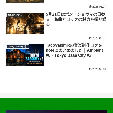
2026.05.27
5月21日はボン・ジョヴィの日🐸
🎧MUSIC🐸♪
🎸｜名曲とロックの魅力を振り返
る
2026.05.21
Tacoyakimixの音楽制作ログを
Tacoyakimix🐸🎧♪
noteにまとめました｜Ambient
#6・Tokyo Bass City #2
2026.05.16