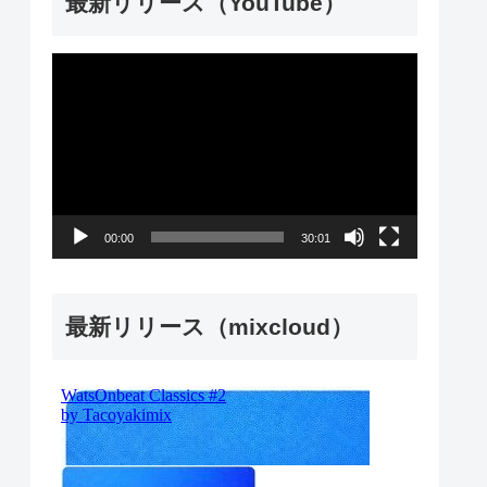
最新リリース（YouTube）
動
画
プ
レ
ー
00:00
30:01
ヤ
ー
最新リリース（mixcloud）