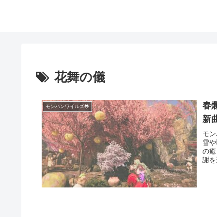
花舞の儀
春
モンハンワイルズ🐸
新
モン
雪や
の癒
謝を