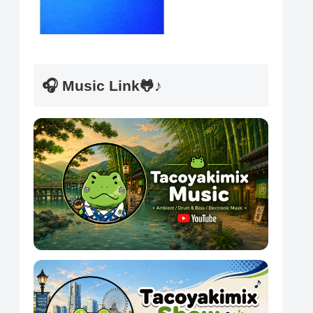
🎧 Music Link🐸♪