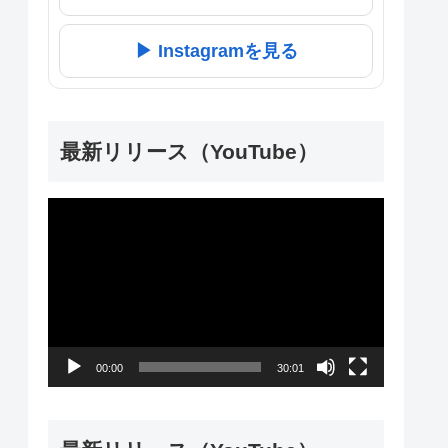
▶ Instagramを見る
最新リリース（YouTube）
動
画
プ
レ
ー
00:00
30:01
ヤ
ー