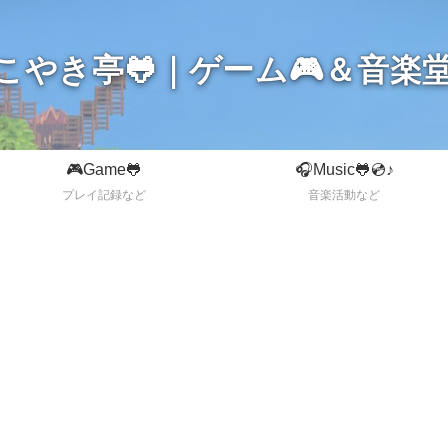
こやき亭🐸｜ゲーム🎮＆音楽堂
🎮Game🐸
🎧Music🐸💿♪
プレイ記録など
音楽活動など