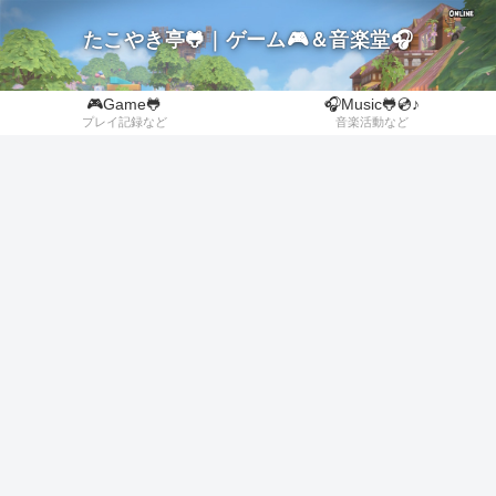
たこやき亭🐸｜ゲーム🎮＆音楽堂🎧
🎮Game🐸
🎧Music🐸💿♪
プレイ記録など
音楽活動など