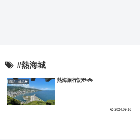
#熱海城
熱海旅行記🐸🚲
日記・雑記🐸
2024.09.16