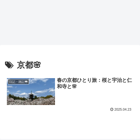
京都🌸
春の京都ひとり旅：桜と宇治と仁
日記・雑記🐸
和寺と🌸
2025.04.23