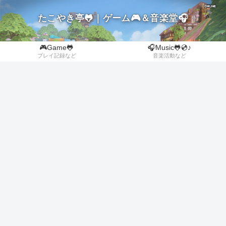
たこやき亭🐸｜ゲーム🎮＆音楽堂🎧
🎮Game🐸
🎧Music🐸💿♪
プレイ記録など
音楽活動など