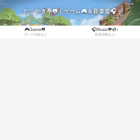
たこやき亭🐸｜ゲーム🎮＆音楽堂🎧
🎮Game🐸
🎧Music🐸💿♪
プレイ記録など
音楽活動など