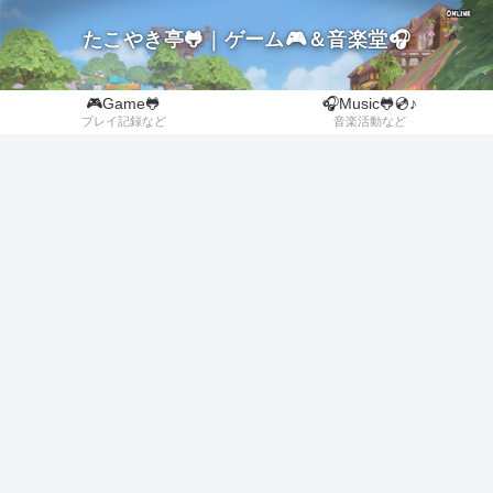
たこやき亭🐸｜ゲーム🎮＆音楽堂🎧
🎮Game🐸
🎧Music🐸💿♪
プレイ記録など
音楽活動など