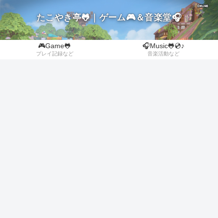
たこやき亭🐸｜ゲーム🎮＆音楽堂🎧
🎮Game🐸
🎧Music🐸💿♪
プレイ記録など
音楽活動など